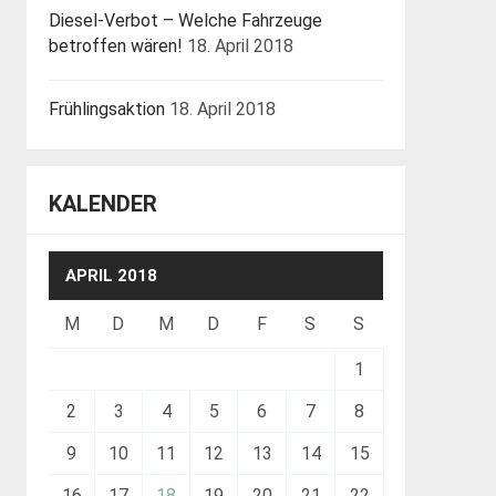
Diesel-Verbot – Welche Fahrzeuge
betroffen wären!
18. April 2018
Frühlingsaktion
18. April 2018
KALENDER
APRIL 2018
M
D
M
D
F
S
S
1
2
3
4
5
6
7
8
9
10
11
12
13
14
15
16
17
18
19
20
21
22