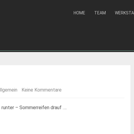
HOME
TEAM
WERKST
llgemein
Keine Kommentare
n runter – Sommerreifen drauf ….