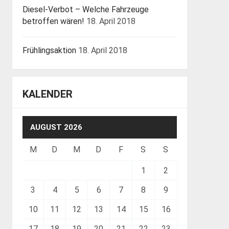
Diesel-Verbot – Welche Fahrzeuge
betroffen wären!
18. April 2018
Frühlingsaktion
18. April 2018
KALENDER
AUGUST 2026
M
D
M
D
F
S
S
1
2
3
4
5
6
7
8
9
10
11
12
13
14
15
16
17
18
19
20
21
22
23